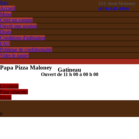
Nav
253, boul Maloney
Accueil
(819) 643-0000
Menu
Créer un compte
Ouvrir une session
Deals
Conditions d'utilisation
FAQ
Politique de confidentialité
Vider le panier
Papa Pizza Maloney
Gatineau
Ouvert de 11 h 00 à 00 h 00
Livraison
Pour emporter
Menu
0